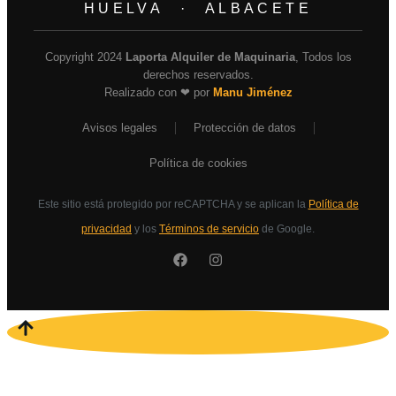
HUELVA · ALBACETE
Copyright 2024
Laporta Alquiler de Maquinaria
, Todos los
derechos reservados.
Realizado con ❤ por
Manu Jiménez
Avisos legales
Protección de datos
Política de cookies
Este sitio está protegido por reCAPTCHA y se aplican la
Política de
privacidad
y los
Términos de servicio
de Google.