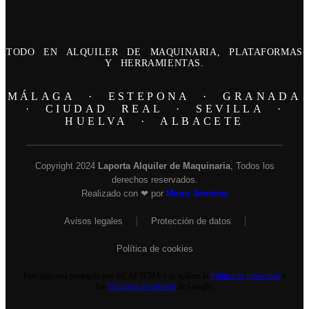
TODO EN ALQUILER DE MAQUINARIA, PLATAFORMAS
Y HERRAMIENTAS.
MÁLAGA · ESTEPONA · GRANADA
· CIUDAD REAL · SEVILLA ·
HUELVA · ALBACETE
Copyright 2024
Laporta Alquiler de Maquinaria
, Todos los
derechos reservados.
Realizado con ❤ por
Manu Jiménez
Avisos legales
Protección de datos
Política de cookies
Este sitio está protegido por reCAPTCHA y se aplican la
Política de privacidad
y
los
Términos de servicio
de Google.